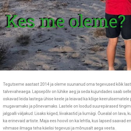
Kes me oleme?
Tegutseme aastast 2014 ja oleme suunanud oma tegevused kõik laste 
talvevaheaega. Lapsepõlv on lühike aeg ja seda kujundades saab selle
oskavad leida lastega ühise keele ja leiavad ka kõige keerulisematel
mugavamaks ja põnevamaks. Lastele on loodud suurepärased tingimuse
jalgpalli väljakud. Lisaks kiiged, liivakastid ja liumägi. Õuealal on 
ka erinevaid artiste. Maja ees hoovil on ka lehtla, kus lapsed saavad
vihmase ilmaga teha käelisi tegevusi ja mõnusalt aega veeta.