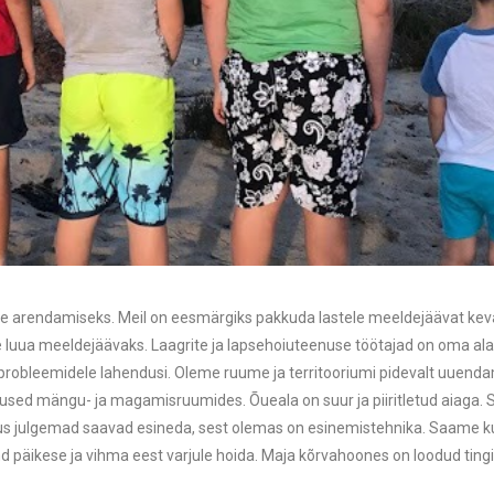
arendamiseks. Meil on eesmärgiks pakkuda lastele meeldejäävat kevad-
 luua meeldejäävaks. Laagrite ja lapsehoiuteenuse töötajad on oma ala s
e probleemidele lahendusi. Oleme ruume ja territooriumi pidevalt uuend
d mängu- ja magamisruumides. Õueala on suur ja piiritletud aiaga. Sea
lava, kus julgemad saavad esineda, sest olemas on esinemistehnika. Saame
 end päikese ja vihma eest varjule hoida. Maja kõrvahoones on loodud tin