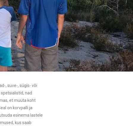
, suve-, sügis- või
petsialistid, nad
amas, et muuta koht
l on korvpalli ja
 kutsuda esinema lastele
gimused, kus saab