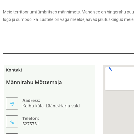
Meie territooriumi ümbritseb männimets. Mänd see on hingerahu puu j
logo ja sümboolika. Lastele on väga meeldejäävad jalutuskäigud meie
Kontakt
Männirahu Mõttemaja
Aadress:
Keibu küla, Lääne-Harju vald
Telefon:
5275731