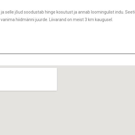
a selle jõud soodustab hinge kosutust ja annab loomingulist indu. See
 vanima hiidmänni juurde. Liivarand on meist 3 km kaugusel.